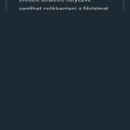
segíthet csökkenteni a fájdalmat
és a baktériumok számát.
Nyers gyömbér
A gyömbér gingerolt, shogaolt és
más aktív összetevőket
tartalmaz, amelyek erős
antibakteriális hatásúak. A nyers
gyömbér rágása csökkenti a
fájdalmat és gátolja a fertőzés
továbbterjedését.
Összefoglaló