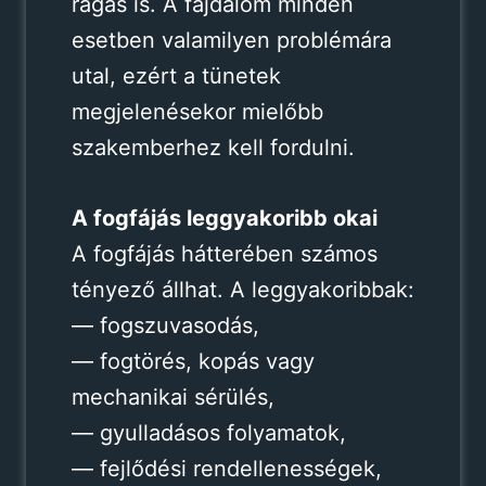
rágás is. A fájdalom minden
esetben valamilyen problémára
utal, ezért a tünetek
megjelenésekor mielőbb
szakemberhez kell fordulni.
A fogfájás leggyakoribb okai
A fogfájás hátterében számos
tényező állhat. A leggyakoribbak:
— fogszuvasodás,
— fogtörés, kopás vagy
mechanikai sérülés,
— gyulladásos folyamatok,
— fejlődési rendellenességek,