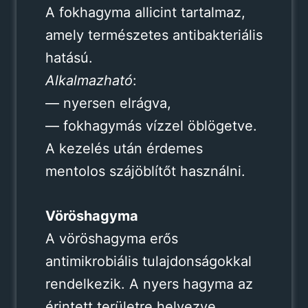
A fokhagyma allicint tartalmaz,
amely természetes antibakteriális
hatású.
Alkalmazható
:
— nyersen elrágva,
— fokhagymás vízzel öblögetve.
A kezelés után érdemes
mentolos szájöblítőt használni.
Vöröshagyma
A vöröshagyma erős
antimikrobiális tulajdonságokkal
rendelkezik. A nyers hagyma az
érintett területre helyezve