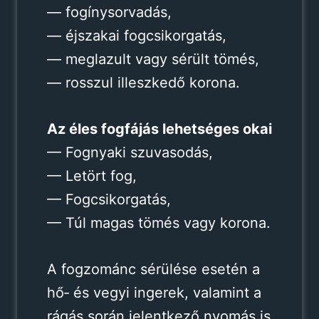
— fogínysorvadás,
— éjszakai fogcsikorgatás,
— meglazult vagy sérült tömés,
— rosszul illeszkedő korona.
Az éles fogfájás lehetséges okai
— Fognyaki szuvasodás,
— Letört fog,
— Fogcsikorgatás,
— Túl magas tömés vagy korona.
A fogzománc sérülése esetén a
hő‑ és vegyi ingerek, valamint a
rágás során jelentkező nyomás is