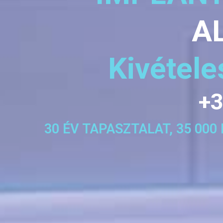
A
Kivétel
+3
30 ÉV TAPASZTALAT, 35 00