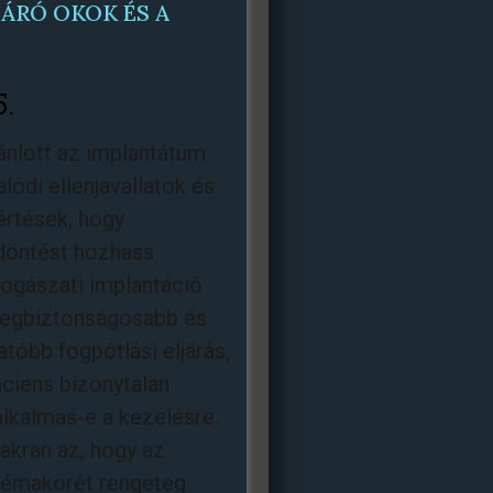
ZÁRÓ OKOK ÉS A
5.
ánlott az implantátum
lódi ellenjavallatok és
értések, hogy
döntést hozhass
ogászati implantáció
legbiztonságosabb és
tóbb fogpótlási eljárás,
ciens bizonytalan
alkalmas-e a kezelésre.
akran az, hogy az
témakörét rengeteg