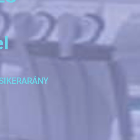
l
 SIKERARÁNY