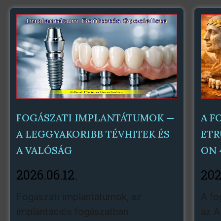
FOGÁSZATI IMPLANTÁTUMOK —
A F
A LEGGYAKORIBB TÉVHITEK ÉS
ETR
A VALÓSÁG
ON 
2026.06.12.
202
Fogászati ​​implantátumok, az
A fo
implantációs fogászatban
az A