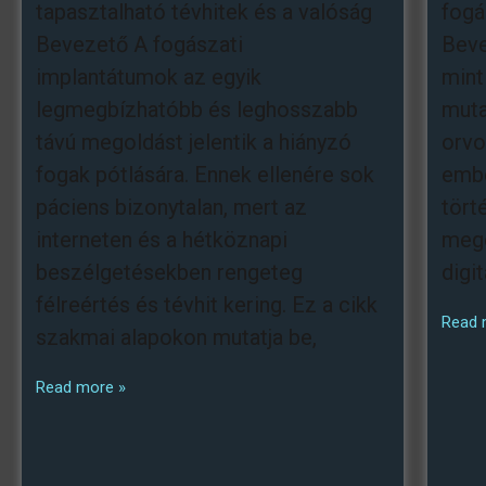
tapasztalható tévhitek és a valóság
fogá
Bevezető A fogászati
Beve
implantátumok az egyik
mint 
legmegbízhatóbb és leghosszabb
muta
távú megoldást jelentik a hiányzó
orvo
fogak pótlására. Ennek ellenére sok
embe
páciens bizonytalan, mert az
tört
interneten és a hétköznapi
mego
beszélgetésekben rengeteg
digi
félreértés és tévhit kering. Ez a cikk
Read 
szakmai alapokon mutatja be,
Read more »