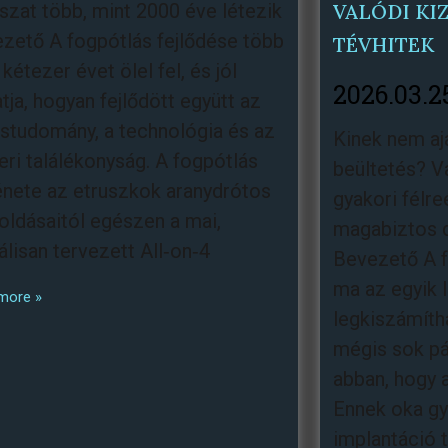
szat több, mint 2000 éve létezik
VALÓDI KI
zető A fogpótlás fejlődése több
TÉVHITEK
kétezer évet ölel fel, és jól
2026.03.2
tja, hogyan fejlődött együtt az
studomány, a technológia és az
Kinek nem aj
ri találékonyság. A fogpótlás
beültetés? Va
énete az etruszkok aranydrótos
gyakori félre
ldásaitól egészen a mai,
magabiztos 
tálisan tervezett All‑on‑4
Bevezető A f
ma az egyik 
more »
legkiszámítha
mégis sok pá
abban, hogy 
Ennek oka gy
implantáció 