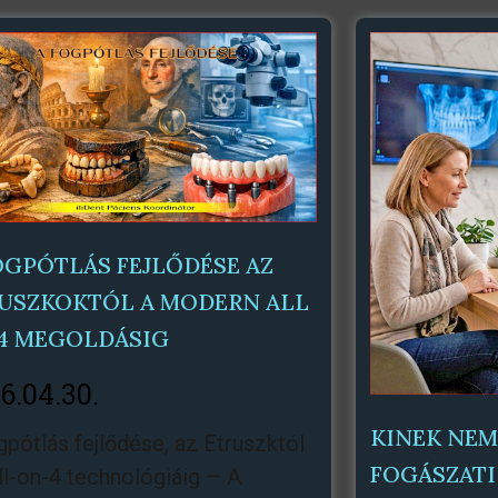
Oldal
Oldal
Oldal
Oldal
Oldal
Oldal
Oldal
Oldal
OGPÓTLÁS FEJLŐDÉSE AZ
USZKOKTÓL A MODERN ALL
4 MEGOLDÁSIG
6.04.30.
KINEK NEM
gpótlás fejlődése, az Etruszktól
FOGÁSZATI
ll-on-4 technológiáig – A