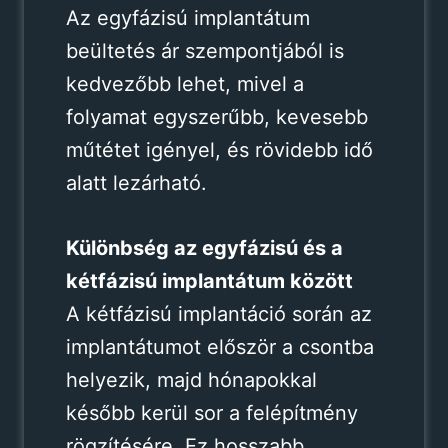
Az egyfázisú implantátum
beültetés ár szempontjából is
kedvezőbb lehet, mivel a
folyamat egyszerűbb, kevesebb
műtétet igényel, és rövidebb idő
alatt lezárható.
Különbség az egyfázisú és a
kétfázisú implantátum között
A kétfázisú implantáció során az
implantátumot először a csontba
helyezik, majd hónapokkal
később kerül sor a felépítmény
rögzítésére. Ez hosszabb