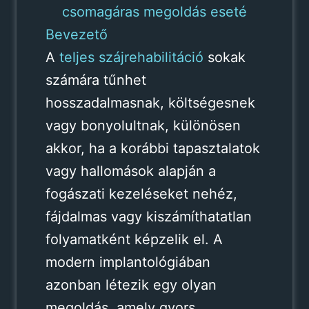
csomagáras megoldás eseté
Bevezető
A
teljes szájrehabilitáció
sokak
számára tűnhet
hosszadalmasnak, költségesnek
vagy bonyolultnak, különösen
akkor, ha a korábbi tapasztalatok
vagy hallomások alapján a
fogászati kezeléseket nehéz,
fájdalmas vagy kiszámíthatatlan
folyamatként képzelik el. A
modern implantológiában
azonban létezik egy olyan
megoldás, amely gyors,