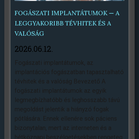
FOGÁSZATI IMPLANTÁTUMOK — A
LEGGYAKORIBB TÉVHITEK ÉS A
VALÓSÁG
2026.06.12.
Fogászati ​​implantátumok, az
implantációs fogászatban tapasztalható
tévhitek és a valóság Bevezető A
fogászati implantátumok az egyik
legmegbízhatóbb és leghosszabb távú
megoldást jelentik a hiányzó fogak
pótlására. Ennek ellenére sok páciens
bizonytalan, mert az interneten és a
hétköznapi beszélgetésekben rengeteg