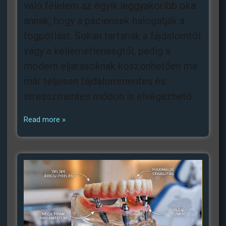
való félelem az egyik leggyakoribb oka
annak, hogy a páciensek halogatják a
fogpótlást. Sokan tartanak a fájdalomtól
vagy a kellemetlenségtől, pedig a
modern eljárásoknak köszönhetően ma
már teljesen fájdalommentes és
stresszmentes módon is elvégezhető
Read more »