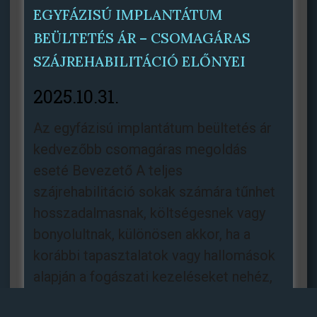
EGYFÁZISÚ IMPLANTÁTUM
BEÜLTETÉS ÁR – CSOMAGÁRAS
SZÁJREHABILITÁCIÓ ELŐNYEI
2025.10.31.
Az egyfázisú implantátum beültetés ár
kedvezőbb csomagáras megoldás
eseté Bevezető A teljes
szájrehabilitáció sokak számára tűnhet
hosszadalmasnak, költségesnek vagy
bonyolultnak, különösen akkor, ha a
korábbi tapasztalatok vagy hallomások
alapján a fogászati kezeléseket nehéz,
fájdalmas vagy kiszámíthatatlan