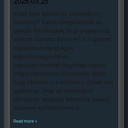
2026.03.25.
Kinek nem ajánlott az implantátum
beültetés? Valódi ellenjavallatok és
gyakori félreértések, hogy magabiztos
döntést hozhass Bevezető A fogászati
implantáció ma az egyik
legbiztonságosabb és
legkiszámíthatóbb fogpótlási eljárás,
mégis sok páciens bizonytalan abban,
hogy alkalmas-e a kezelésre. Ennek oka
gyakran az, hogy az implantáció
témakörét rengeteg félreértés, elavult
hiedelem és félinformáció
Read more »