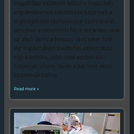
fogpótlási eljárások közül a fogászati
implantátumok beültetése képviseli a
legmagasabb technológiai színvonalat,
azonban a sebészeti fázis lezárása csak
az első lépés a hosszú távú siker felé.
Az implantátum beültetés utókezelés
egy komplex, több szakaszból álló
folyamat, amely során a páciens aktív
közreműködése
Read more »