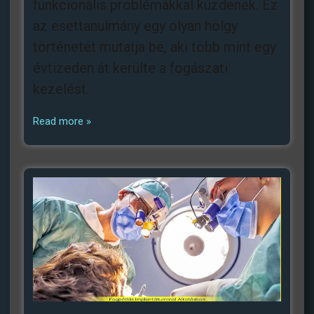
funkcionális problémákkal küzdenek. Ez
az esettanulmány egy olyan hölgy
történetét mutatja be, aki több mint egy
évtizeden át kerülte a fogászati
kezelést.
Read more »