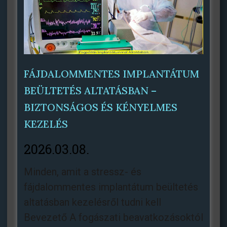
FÁJDALOMMENTES IMPLANTÁTUM
BEÜLTETÉS ALTATÁSBAN –
BIZTONSÁGOS ÉS KÉNYELMES
KEZELÉS
2026.03.08.
Minden, amit a stressz- és
fájdalommentes implantátum beültetés
altatásban kezelésről tudni kell
Bevezető A fogászati beavatkozásoktól