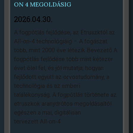
ON 4 MEGOLDÁSIG
2026.04.30.
A fogpótlás fejlődése, az Etruszktól az
All-on-4 technológiáig – A fogászat
több, mint 2000 éve létezik Bevezető A
fogpótlás fejlődése több mint kétezer
évet ölel fel, és jól mutatja, hogyan
fejlődött együtt az orvostudomány, a
technológia és az emberi
találékonyság. A fogpótlás története az
etruszkok aranydrótos megoldásaitól
egészen a mai, digitálisan
tervezett All‑on‑4