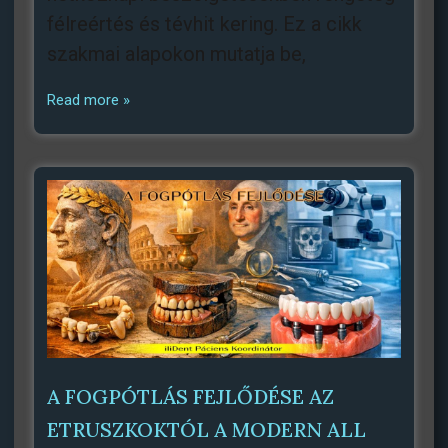
félreértés és tévhit kering. Ez a cikk
szakmai alapokon mutatja be,
Read more »
A FOGPÓTLÁS FEJLŐDÉSE AZ
ETRUSZKOKTÓL A MODERN ALL