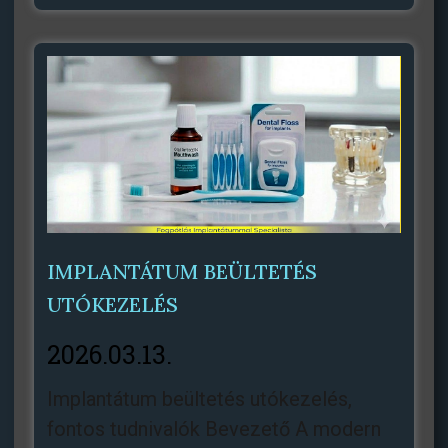
IMPLANTÁTUM BEÜLTETÉS
UTÓKEZELÉS
2026.03.13.
Implantátum beültetés utókezelés,
fontos tudnivalók Bevezető A modern