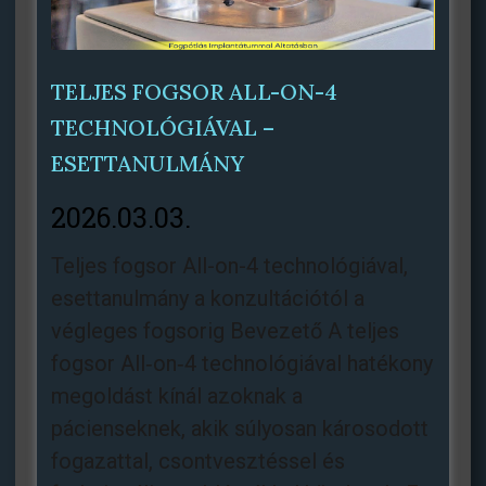
TELJES FOGSOR ALL-ON-4
TECHNOLÓGIÁVAL –
ESETTANULMÁNY
2026.03.03.
Teljes fogsor All-on-4 technológiával,
esettanulmány a konzultációtól a
végleges fogsorig Bevezető A teljes
fogsor All‑on‑4 technológiával hatékony
megoldást kínál azoknak a
pácienseknek, akik súlyosan károsodott
fogazattal, csontvesztéssel és