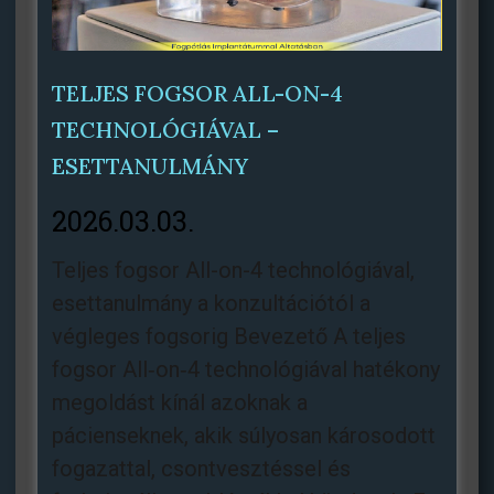
TELJES FOGSOR ALL-ON-4
TECHNOLÓGIÁVAL –
ESETTANULMÁNY
2026.03.03.
Teljes fogsor All-on-4 technológiával,
esettanulmány a konzultációtól a
végleges fogsorig Bevezető A teljes
fogsor All‑on‑4 technológiával hatékony
megoldást kínál azoknak a
pácienseknek, akik súlyosan károsodott
fogazattal, csontvesztéssel és