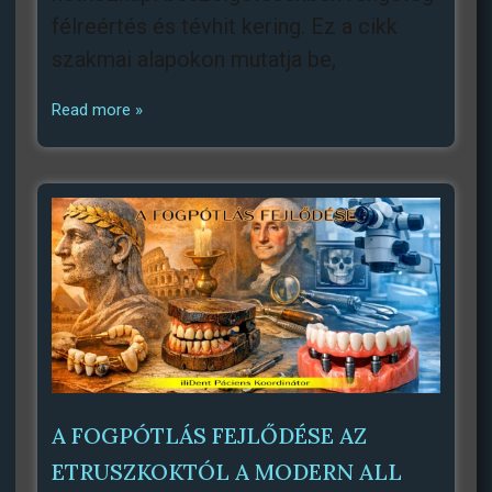
félreértés és tévhit kering. Ez a cikk
szakmai alapokon mutatja be,
Read more »
A FOGPÓTLÁS FEJLŐDÉSE AZ
ETRUSZKOKTÓL A MODERN ALL