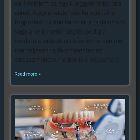
való félelem az egyik leggyakoribb oka
annak, hogy a páciensek halogatják a
fogpótlást. Sokan tartanak a fájdalomtól
vagy a kellemetlenségtől, pedig a
modern eljárásoknak köszönhetően ma
már teljesen fájdalommentes és
stresszmentes módon is elvégezhető
Read more »