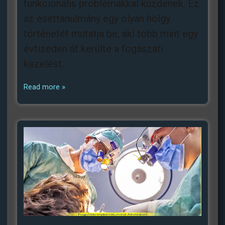
funkcionális problémákkal küzdenek. Ez
az esettanulmány egy olyan hölgy
történetét mutatja be, aki több mint egy
évtizeden át kerülte a fogászati
kezelést.
Read more »