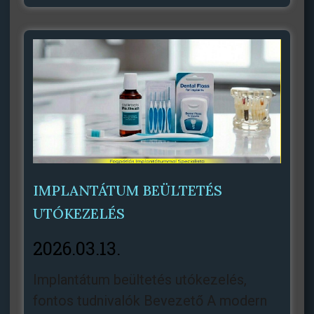
IMPLANTÁTUM BEÜLTETÉS
UTÓKEZELÉS
2026.03.13.
Implantátum beültetés utókezelés,
fontos tudnivalók Bevezető A modern