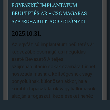
EGYFÁZISÚ IMPLANTÁTUM
BEÜLTETÉS ÁR – CSOMAGÁRAS
SZÁJREHABILITÁCIÓ ELŐNYEI
2025.10.31.
Az egyfázisú implantátum beültetés ár
kedvezőbb csomagáras megoldás
eseté Bevezető A teljes
szájrehabilitáció sokak számára tűnhet
hosszadalmasnak, költségesnek vagy
bonyolultnak, különösen akkor, ha a
korábbi tapasztalatok vagy hallomások
alapján a fogászati kezeléseket nehéz,
fájdalmas vagy kiszámíthatatlan