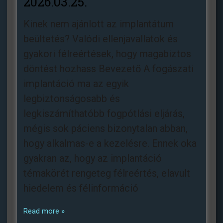
2026.03.25.
Kinek nem ajánlott az implantátum
beültetés? Valódi ellenjavallatok és
gyakori félreértések, hogy magabiztos
döntést hozhass Bevezető A fogászati
implantáció ma az egyik
legbiztonságosabb és
legkiszámíthatóbb fogpótlási eljárás,
mégis sok páciens bizonytalan abban,
hogy alkalmas-e a kezelésre. Ennek oka
gyakran az, hogy az implantáció
témakörét rengeteg félreértés, elavult
hiedelem és félinformáció
Read more »