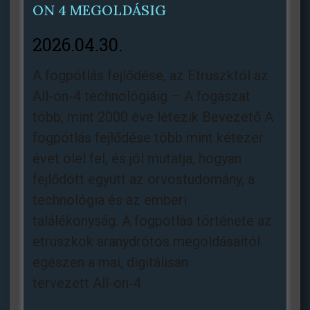
ON 4 MEGOLDÁSIG
2026.04.30.
A fogpótlás fejlődése, az Etruszktól az
All-on-4 technológiáig – A fogászat
több, mint 2000 éve létezik Bevezető A
fogpótlás fejlődése több mint kétezer
évet ölel fel, és jól mutatja, hogyan
fejlődött együtt az orvostudomány, a
technológia és az emberi
találékonyság. A fogpótlás története az
etruszkok aranydrótos megoldásaitól
egészen a mai, digitálisan
tervezett All‑on‑4