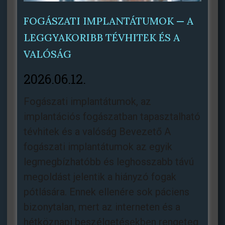
FOGÁSZATI IMPLANTÁTUMOK — A
LEGGYAKORIBB TÉVHITEK ÉS A
VALÓSÁG
2026.06.12.
Fogászati ​​implantátumok, az
implantációs fogászatban tapasztalható
tévhitek és a valóság Bevezető A
fogászati implantátumok az egyik
legmegbízhatóbb és leghosszabb távú
megoldást jelentik a hiányzó fogak
pótlására. Ennek ellenére sok páciens
bizonytalan, mert az interneten és a
hétköznapi beszélgetésekben rengeteg