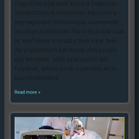
fogpótlási eljárások közül a fogászati
implantátumok beültetése képviseli a
legmagasabb technológiai színvonalat,
azonban a sebészeti fázis lezárása csak
az első lépés a hosszú távú siker felé.
Az implantátum beültetés utókezelés
egy komplex, több szakaszból álló
folyamat, amely során a páciens aktív
közreműködése
Read more »