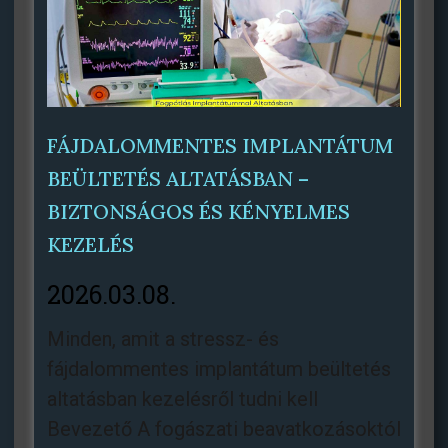
FÁJDALOMMENTES IMPLANTÁTUM
BEÜLTETÉS ALTATÁSBAN –
BIZTONSÁGOS ÉS KÉNYELMES
KEZELÉS
2026.03.08.
Minden, amit a stressz- és
fájdalommentes implantátum beültetés
altatásban kezelésről tudni kell
Bevezető A fogászati beavatkozásoktól