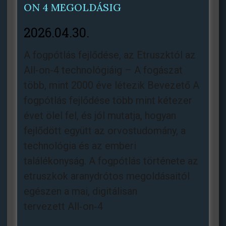
ON 4 MEGOLDÁSIG
2026.04.30.
A fogpótlás fejlődése, az Etruszktól az
All-on-4 technológiáig – A fogászat
több, mint 2000 éve létezik Bevezető A
fogpótlás fejlődése több mint kétezer
évet ölel fel, és jól mutatja, hogyan
fejlődött együtt az orvostudomány, a
technológia és az emberi
találékonyság. A fogpótlás története az
etruszkok aranydrótos megoldásaitól
egészen a mai, digitálisan
tervezett All‑on‑4