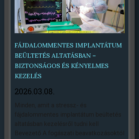
FÁJDALOMMENTES IMPLANTÁTUM
BEÜLTETÉS ALTATÁSBAN –
BIZTONSÁGOS ÉS KÉNYELMES
KEZELÉS
2026.03.08.
Minden, amit a stressz- és
fájdalommentes implantátum beültetés
altatásban kezelésről tudni kell
Bevezető A fogászati beavatkozásoktól