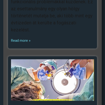
funkcionális problémákkal küzdenek. Ez
az esettanulmány egy olyan hölgy
történetét mutatja be, aki több mint egy
évtizeden át kerülte a fogászati
kezelést.
Read more »