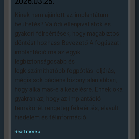
2026.03.25.
Kinek nem ajánlott az implantátum
beültetés? Valódi ellenjavallatok és
gyakori félreértések, hogy magabiztos
döntést hozhass Bevezető A fogászati
implantáció ma az egyik
legbiztonságosabb és
legkiszámíthatóbb fogpótlási eljárás,
mégis sok páciens bizonytalan abban,
hogy alkalmas-e a kezelésre. Ennek oka
gyakran az, hogy az implantáció
témakörét rengeteg félreértés, elavult
hiedelem és félinformáció
Read more »