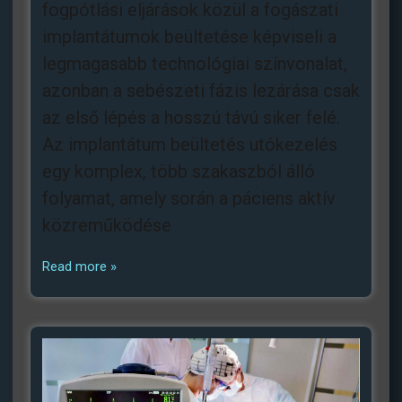
fogpótlási eljárások közül a fogászati
implantátumok beültetése képviseli a
legmagasabb technológiai színvonalat,
azonban a sebészeti fázis lezárása csak
az első lépés a hosszú távú siker felé.
Az implantátum beültetés utókezelés
egy komplex, több szakaszból álló
folyamat, amely során a páciens aktív
közreműködése
Read more »