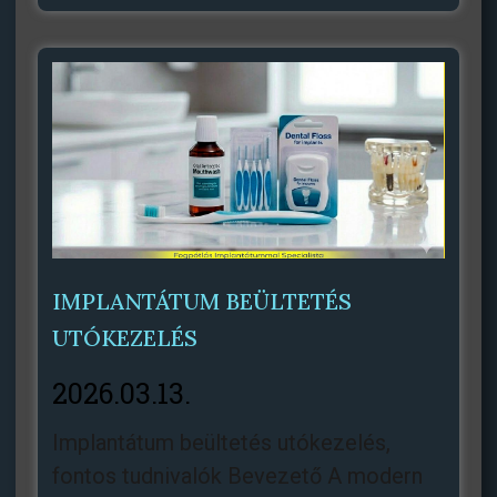
IMPLANTÁTUM BEÜLTETÉS
UTÓKEZELÉS
2026.03.13.
Implantátum beültetés utókezelés,
fontos tudnivalók Bevezető A modern