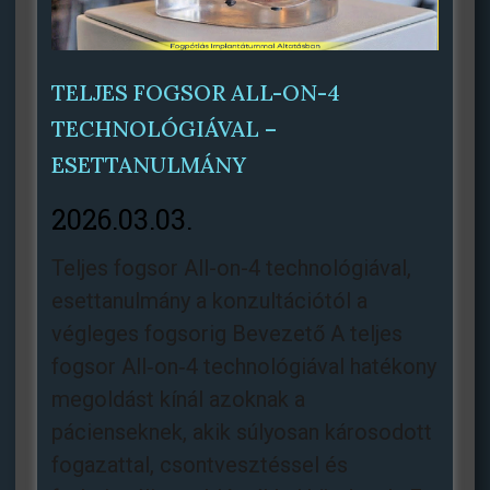
TELJES FOGSOR ALL-ON-4
TECHNOLÓGIÁVAL –
ESETTANULMÁNY
2026.03.03.
Teljes fogsor All-on-4 technológiával,
esettanulmány a konzultációtól a
végleges fogsorig Bevezető A teljes
fogsor All‑on‑4 technológiával hatékony
megoldást kínál azoknak a
pácienseknek, akik súlyosan károsodott
fogazattal, csontvesztéssel és