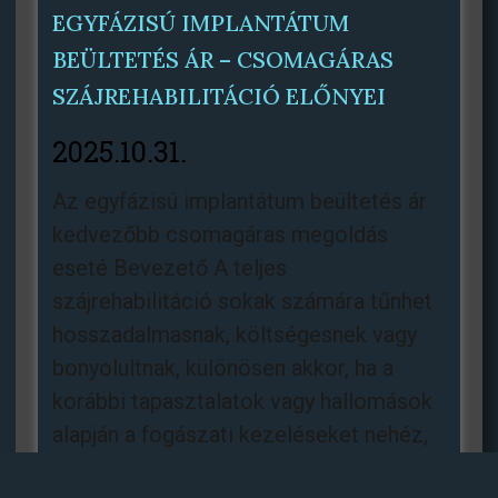
EGYFÁZISÚ IMPLANTÁTUM
BEÜLTETÉS ÁR – CSOMAGÁRAS
SZÁJREHABILITÁCIÓ ELŐNYEI
2025.10.31.
Az egyfázisú implantátum beültetés ár
kedvezőbb csomagáras megoldás
eseté Bevezető A teljes
szájrehabilitáció sokak számára tűnhet
hosszadalmasnak, költségesnek vagy
bonyolultnak, különösen akkor, ha a
korábbi tapasztalatok vagy hallomások
alapján a fogászati kezeléseket nehéz,
fájdalmas vagy kiszámíthatatlan