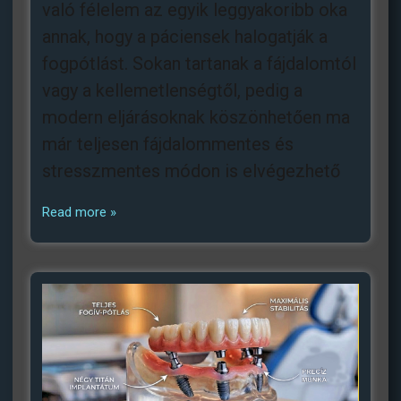
való félelem az egyik leggyakoribb oka
annak, hogy a páciensek halogatják a
fogpótlást. Sokan tartanak a fájdalomtól
vagy a kellemetlenségtől, pedig a
modern eljárásoknak köszönhetően ma
már teljesen fájdalommentes és
stresszmentes módon is elvégezhető
Read more »