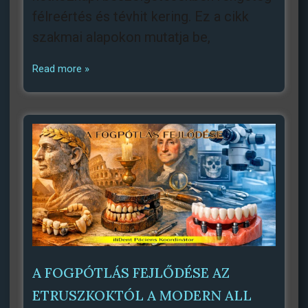
félreértés és tévhit kering. Ez a cikk
szakmai alapokon mutatja be,
Read more »
A FOGPÓTLÁS FEJLŐDÉSE AZ
ETRUSZKOKTÓL A MODERN ALL