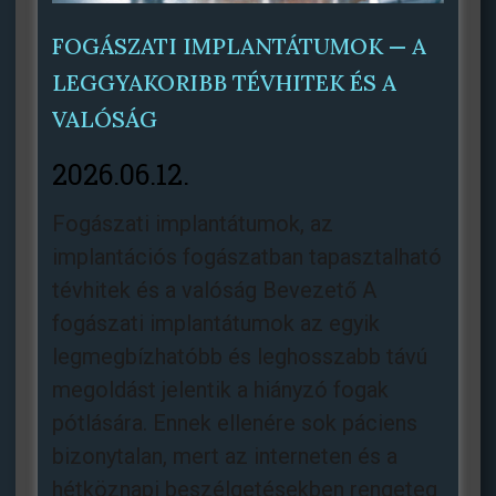
FOGÁSZATI IMPLANTÁTUMOK — A
LEGGYAKORIBB TÉVHITEK ÉS A
VALÓSÁG
2026.06.12.
Fogászati ​​implantátumok, az
implantációs fogászatban tapasztalható
tévhitek és a valóság Bevezető A
fogászati implantátumok az egyik
legmegbízhatóbb és leghosszabb távú
megoldást jelentik a hiányzó fogak
pótlására. Ennek ellenére sok páciens
bizonytalan, mert az interneten és a
hétköznapi beszélgetésekben rengeteg