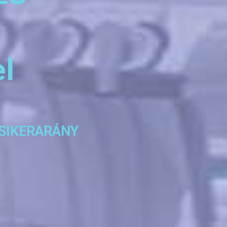
l
 SIKERARÁNY