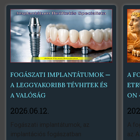
FOGÁSZATI IMPLANTÁTUMOK —
A F
A LEGGYAKORIBB TÉVHITEK ÉS
ETR
A VALÓSÁG
ON 
2026.06.12.
202
Fogászati ​​implantátumok, az
A fo
implantációs fogászatban
az A