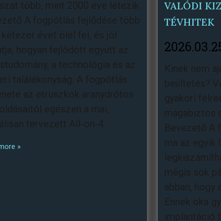
szat több, mint 2000 éve létezik
VALÓDI KI
zető A fogpótlás fejlődése több
TÉVHITEK
kétezer évet ölel fel, és jól
2026.03.2
tja, hogyan fejlődött együtt az
studomány, a technológia és az
Kinek nem aj
ri találékonyság. A fogpótlás
beültetés? Va
énete az etruszkok aranydrótos
gyakori félre
ldásaitól egészen a mai,
magabiztos 
tálisan tervezett All‑on‑4
Bevezető A f
ma az egyik 
more »
legkiszámítha
mégis sok pá
abban, hogy 
Ennek oka gy
implantáció 