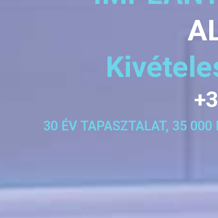
A
Kivétel
+3
30 ÉV TAPASZTALAT, 35 00