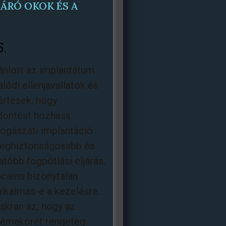
ZÁRÓ OKOK ÉS A
5.
ánlott az implantátum
lódi ellenjavallatok és
értések, hogy
döntést hozhass
ogászati implantáció
legbiztonságosabb és
tóbb fogpótlási eljárás,
ciens bizonytalan
alkalmas-e a kezelésre.
akran az, hogy az
témakörét rengeteg