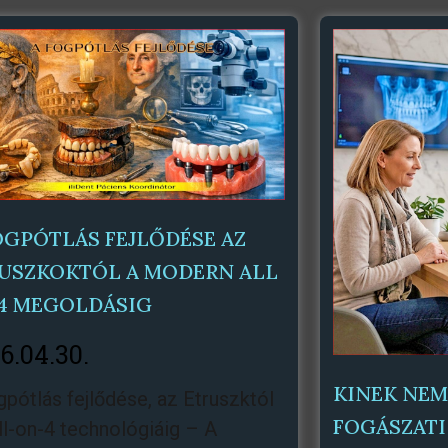
Oldal
Oldal
Oldal
Oldal
Oldal
Oldal
Oldal
Oldal
OGPÓTLÁS FEJLŐDÉSE AZ
USZKOKTÓL A MODERN ALL
4 MEGOLDÁSIG
6.04.30.
KINEK NEM
gpótlás fejlődése, az Etruszktól
FOGÁSZATI
ll-on-4 technológiáig – A