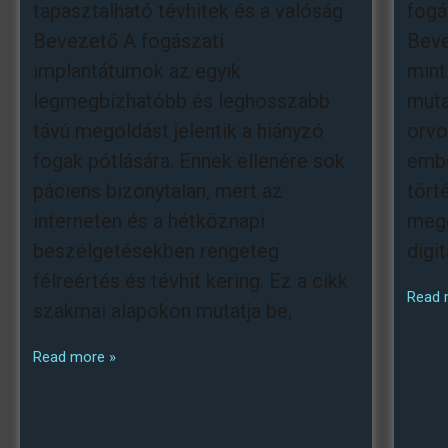
tapasztalható tévhitek és a valóság
fogá
Bevezető A fogászati
Beve
implantátumok az egyik
mint 
legmegbízhatóbb és leghosszabb
muta
távú megoldást jelentik a hiányzó
orvo
fogak pótlására. Ennek ellenére sok
embe
páciens bizonytalan, mert az
tört
interneten és a hétköznapi
mego
beszélgetésekben rengeteg
digi
félreértés és tévhit kering. Ez a cikk
Read 
szakmai alapokon mutatja be,
Read more »