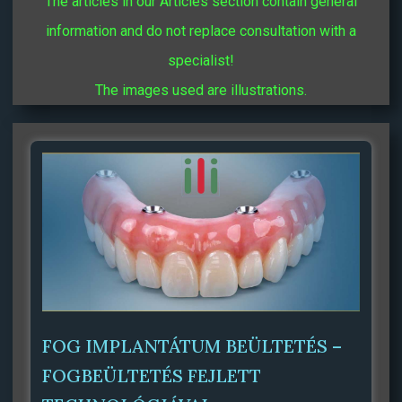
The articles in our Articles section contain general
information and do not replace consultation with a
specialist!
The images used are illustrations.
Oldal
Oldal
Oldal
Oldal
Oldal
Oldal
Oldal
Oldal
FOG IMPLANTÁTUM BEÜLTETÉS –
FOGBEÜLTETÉS FEJLETT