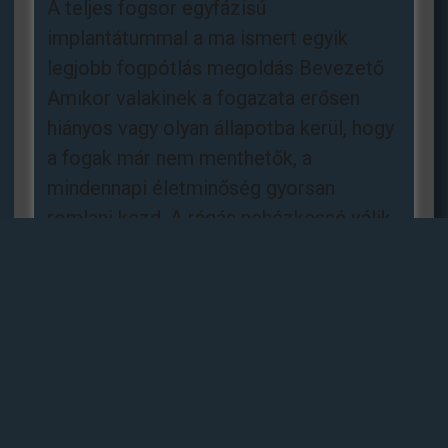
A teljes fogsor egyfázisú
implantátummal a ma ismert egyik
legjobb fogpótlás megoldás Bevezető
Amikor valakinek a fogazata erősen
hiányos vagy olyan állapotba kerül, hogy
a fogak már nem menthetők, a
mindennapi életminőség gyorsan
romlani kezd. A rágás nehézkessé válik,
a beszéd bizonytalanná, az arc formája
megváltozik, és az általános egészségi
Read more »