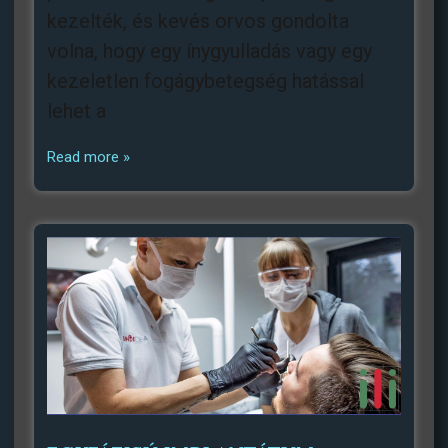
kezelték, és kevés orvos gondolta
volna, hogy egy ínygyulladás vagy egy
kezeletlen fogágybetegség hatással
lehet a
Read more »