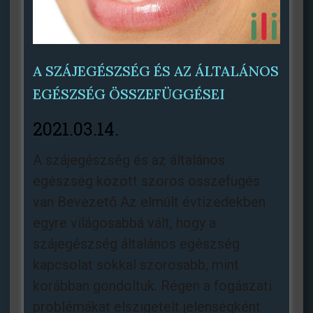
A SZÁJEGÉSZSÉG ÉS AZ ÁLTALÁNOS
EGÉSZSÉG ÖSSZEFÜGGÉSEI
2021.03.14.
A szájegészség és az általános
egészség között szoros összefügés
van Bevezető Az elmúlt évtizedekben
egyre világosabbá vált, hogy a
szájegészség általános egészség
kapcsolat sokkal szorosabb, mint
korábban gondoltuk. Régen a fogászati
problémákat elszigetelt jelenségként