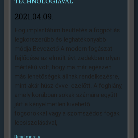
TECHNOLÓGIÁVAL
2021.04.09.
Fog implantátum beültetés a fogpótlás
legkorszerűbb és leghatékonyabb
módja Bevezető A modern fogászat
fejlődése az elmúlt évtizedekben olyan
mértékű volt, hogy ma már egészen
más lehetőségek állnak rendelkezésre,
mint akár húsz évvel ezelőtt. A foghiány,
amely korábban sokak számára együtt
járt a kényelmetlen kivehető
fogsorokkal vagy a szomszédos fogak
lecsiszolásával,
Read more »