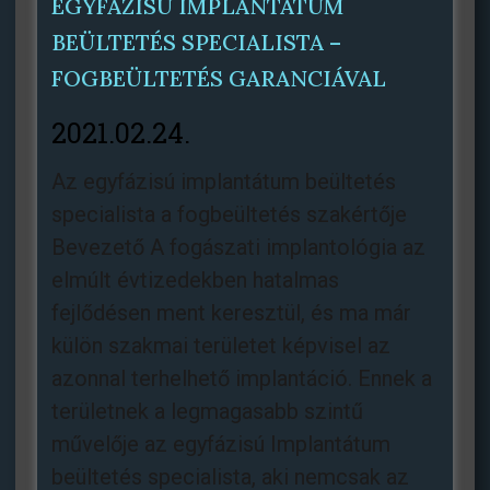
EGYFÁZISÚ IMPLANTÁTUM
BEÜLTETÉS SPECIALISTA –
FOGBEÜLTETÉS GARANCIÁVAL
2021.02.24.
Az egyfázisú implantátum beültetés
specialista a fogbeültetés szakértője
Bevezető A fogászati implantológia az
elmúlt évtizedekben hatalmas
fejlődésen ment keresztül, és ma már
külön szakmai területet képvisel az
azonnal terhelhető implantáció. Ennek a
területnek a legmagasabb szintű
művelője az egyfázisú Implantátum
beültetés specialista, aki nemcsak az