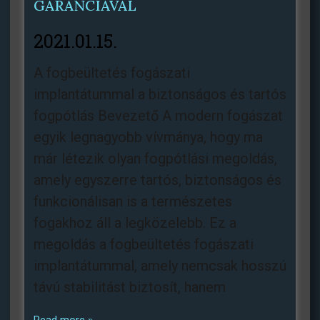
GARANCIÁVAL
2021.01.15.
A fogbeültetés fogászati
implantátummal a biztonságos és tartós
fogpótlás Bevezető A modern fogászat
egyik legnagyobb vívmánya, hogy ma
már létezik olyan fogpótlási megoldás,
amely egyszerre tartós, biztonságos és
funkcionálisan is a természetes
fogakhoz áll a legközelebb. Ez a
megoldás a fogbeültetés fogászati
implantátummal, amely nemcsak hosszú
távú stabilitást biztosít, hanem