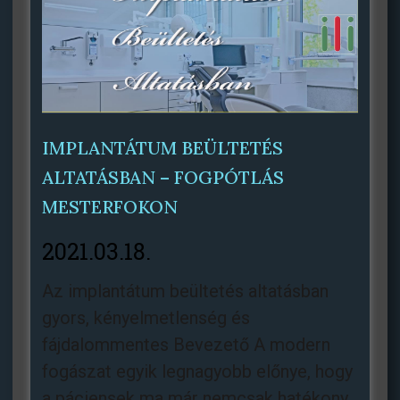
IMPLANTÁTUM BEÜLTETÉS
ALTATÁSBAN – FOGPÓTLÁS
MESTERFOKON
2021.03.18.
Az implantátum beültetés altatásban
gyors, kényelmetlenség és
fájdalommentes Bevezető A modern
fogászat egyik legnagyobb előnye, hogy
a páciensek ma már nemcsak hatékony,