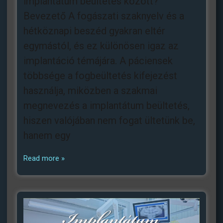
implantátum beültetés között?
Bevezető A fogászati szaknyelv és a
hétköznapi beszéd gyakran eltér
egymástól, és ez különösen igaz az
implantáció témájára. A páciensek
többsége a fogbeültetés kifejezést
használja, miközben a szakmai
megnevezés a implantátum beültetés,
hiszen valójában nem fogat ültetünk be,
hanem egy
Read more »