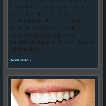
hanem kényelmes és stresszmentes
megoldások közül választhatnak. A
implantátum beültetés altatásban
pontosan ezt a kényelmet nyújtja: a
teljes beavatkozás fájdalom és
kellemetlenség nélkül zajlik, miközben a
páciens alvás
Read more »